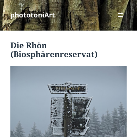
phototoniArt
MENÜ
UND
WIDGETS
Die Rhön
(Biosphärenreservat)