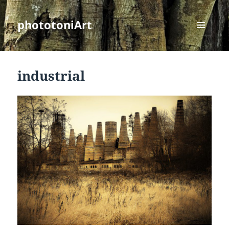
phototoniArt
MENÜ
UND
WIDGETS
industrial