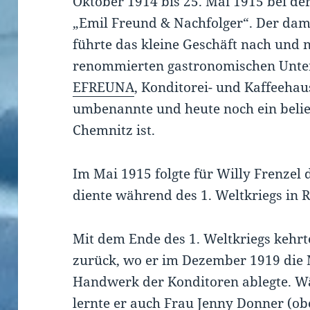
Oktober 1914 bis 25. Mai 1915 bei de
„Emil Freund & Nachfolger“. Der dama
führte das kleine Geschäft nach und 
renommierten gastronomischen Unter
EFREUNA
, Konditorei- und Kaffeehaus
umbenannte und heute noch ein belie
Chemnitz ist.
Im Mai 1915 folgte für Willy Frenzel 
diente während des 1. Weltkriegs in
Mit dem Ende des 1. Weltkriegs kehr
zurück, wo er im Dezember 1919 die 
Handwerk der Konditoren ablegte. Wä
lernte er auch Frau Jenny Donner (ob