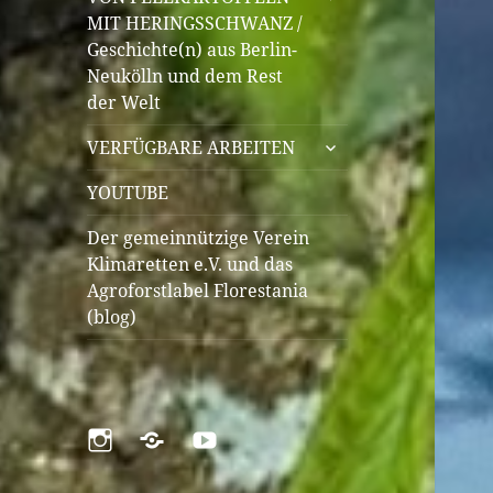
öffnen
MIT HERINGSSCHWANZ /
Geschichte(n) aus Berlin-
Neukölln und dem Rest
der Welt
untermenü
VERFÜGBARE ARBEITEN
öffnen
YOUTUBE
Der gemeinnützige Verein
Klimaretten e.V. und das
Agroforstlabel Florestania
(blog)
Instagram
Pinterest
YouTube