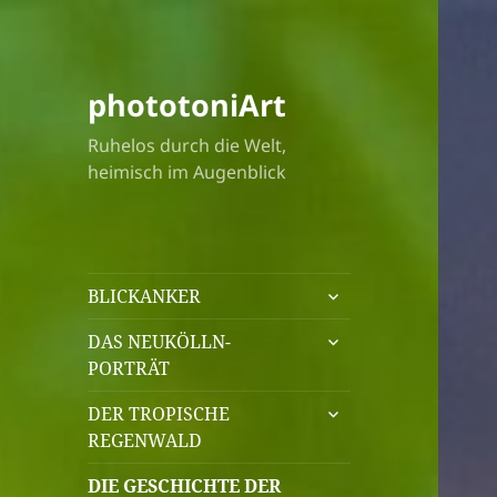
phototoniArt
Ruhelos durch die Welt,
heimisch im Augenblick
untermenü
BLICKANKER
öffnen
untermenü
DAS NEUKÖLLN-
öffnen
PORTRÄT
untermenü
DER TROPISCHE
öffnen
REGENWALD
DIE GESCHICHTE DER