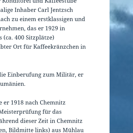
r Konditorei und Kaffeestube
lige Inhaber Carl Jentzsch
nach zu einem erstklassigen und
nehmen, das er 1929 in
 (ca. 400 Sitzplätze)
bter Ort für Kaffeekränzchen in
die Einberufung zum Militär, er
 Rumänien.
te er 1918 nach Chemnitz
Meisterprüfung für das
hrend dieser Zeit in Chemnitz
en, Bildmitte links) aus Mühlau