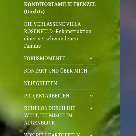
KONDITORFAMILIE FRENZEL
(Görlitz)
DIE VERLASSENE VILLA
ROSENFELD -Rekonstruktion
einer verschwundenen
Familie
untermenü
FOKUSMOMENTE
öffnen
KONTAKT UND ÜBER MICH
NEUIGKEITEN
untermenü
PROJEKTARBEITEN
öffnen
untermenü
RUHELOS DURCH DIE
öffnen
WELT, HEIMISCH IM
AUGENBLICK
untermenü
VON PELLKARTOFFELN