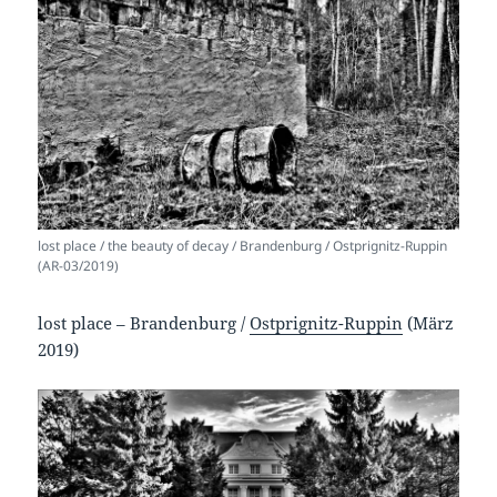
lost place / the beauty of decay / Brandenburg / Ostprignitz-Ruppin
(AR-03/2019)
lost place – Brandenburg /
Ostprignitz-Ruppin
(März
2019)