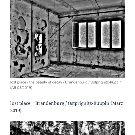
lost place / the beauty of decay / Brandenburg / Ostprignitz-Ruppin
(AR-03/2019)
lost place – Brandenburg /
Ostprignitz-Ruppin
(März
2019)