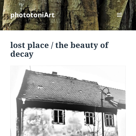
phototoniArt
MENÜ
UND
WIDGETS
lost place / the beauty of
decay