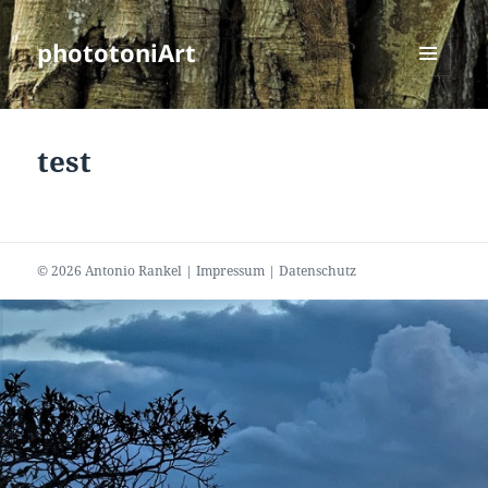
phototoniArt
MENÜ
UND
WIDGETS
test
© 2026 Antonio Rankel |
Impressum
|
Datenschutz