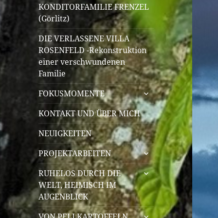
KONDITORFAMILIE FRENZEL
(Görlitz)
DIE VERLASSENE VILLA
ROSENFELD -Rekonstruktion
einer verschwundenen
Familie
untermenü
FOKUSMOMENTE
öffnen
KONTAKT UND ÜBER MICH
NEUIGKEITEN
untermenü
PROJEKTARBEITEN
öffnen
untermenü
RUHELOS DURCH DIE
öffnen
WELT, HEIMISCH IM
AUGENBLICK
untermenü
VON PELLKARTOFFELN