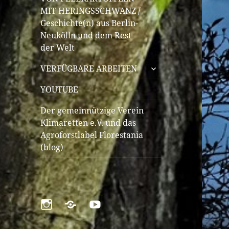
öffnen
MIT HERINGSSCHWANZ /
Geschichte(n) aus Berlin-
Neukölln und dem Rest
der Welt
untermenü
VERFÜGBARE ARBEITEN
öffnen
YOUTUBE
Der gemeinnützige Verein
Klimaretten e.V. und das
Agroforstlabel Florestania
(blog)
Instagram
Pinterest
YouTube