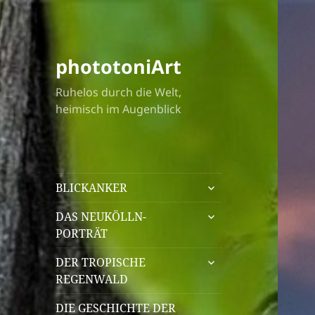
phototoniArt
Ruhelos durch die Welt,
heimisch im Augenblick
untermenü
BLICKANKER
öffnen
untermenü
DAS NEUKÖLLN-
öffnen
PORTRÄT
untermenü
DER TROPISCHE
öffnen
REGENWALD
DIE GESCHICHTE DER