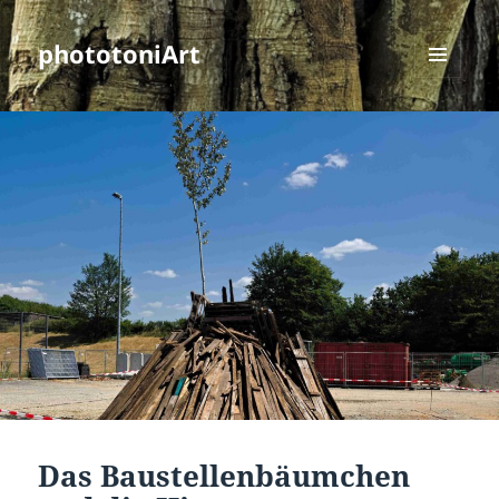
phototoniArt
MENÜ
UND
WIDGETS
Das Baustellenbäumchen