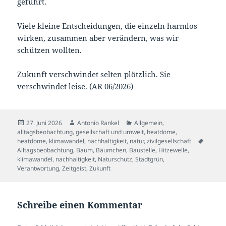
geführt.
Viele kleine Entscheidungen, die einzeln harmlos
wirken, zusammen aber verändern, was wir
schützen wollten.
Zukunft verschwindet selten plötzlich. Sie
verschwindet leise. (AR 06/2026)
Veröffentlicht
Autor
Kategorien
27. Juni 2026
Antonio Rankel
Allgemein
,
am
alltagsbeobachtung
,
gesellschaft und umwelt
,
heatdome
,
Schlag
heatdome
,
klimawandel
,
nachhaltigkeit
,
natur
,
zivilgesellschaft
Alltagsbeobachtung
,
Baum
,
Bäumchen
,
Baustelle
,
Hitzewelle
,
klimawandel
,
nachhaltigkeit
,
Naturschutz
,
Stadtgrün
,
Verantwortung
,
Zeitgeist
,
Zukunft
Schreibe einen Kommentar