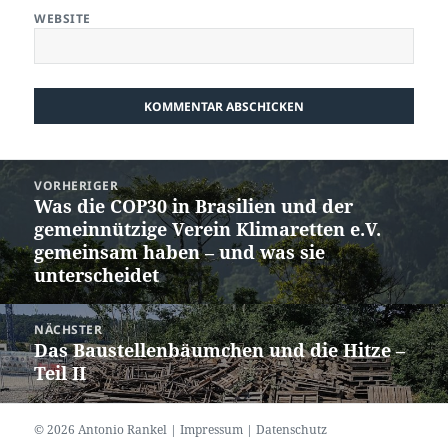
WEBSITE
Beitragsnavigation
VORHERIGER
Was die COP30 in Brasilien und der
Vorheriger
gemeinnützige Verein Klimaretten e.V.
Beitrag:
gemeinsam haben – und was sie
unterscheidet
NÄCHSTER
Das Baustellenbäumchen und die Hitze –
Nächster
Teil II
Beitrag:
© 2026 Antonio Rankel |
Impressum
|
Datenschutz