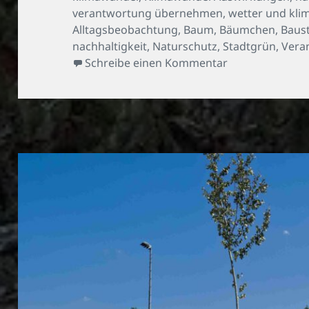
verantwortung übernehmen
,
wetter und kli
Alltagsbeobachtung
,
Baum
,
Bäumchen
,
Baust
nachhaltigkeit
,
Naturschutz
,
Stadtgrün
,
Vera
zu Das Baustell
Schreibe einen Kommentar