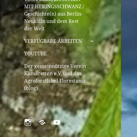
öffnen
MIT HERINGSSCHWANZ /
Geschichte(n) aus Berlin-
Neukölln und dem Rest
der Welt
untermenü
VERFÜGBARE ARBEITEN
öffnen
YOUTUBE
Der gemeinnützige Verein
Klimaretten e.V. und das
Agroforstlabel Florestania
(blog)
Instagram
Pinterest
YouTube