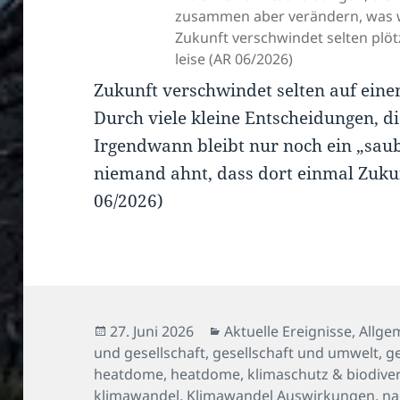
zusammen aber verändern, was w
Zukunft verschwindet selten plötz
leise (AR 06/2026)
Zukunft verschwindet selten auf einen
Durch viele kleine Entscheidungen, di
Irgendwann bleibt nur noch ein „saub
niemand ahnt, dass dort einmal Zuku
06/2026)
Veröffentlicht
Kategorien
27. Juni 2026
Aktuelle Ereignisse
,
Allge
am
und gesellschaft
,
gesellschaft und umwelt
,
g
heatdome
,
heatdome
,
klimaschutz & biodiver
klimawandel
,
Klimawandel Auswirkungen
,
na