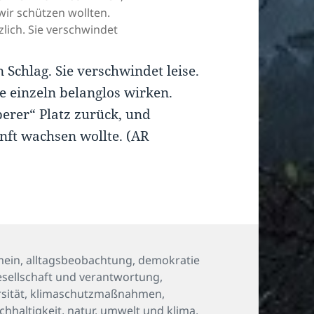
ir schützen wollten.
lich. Sie verschwindet
 Schlag. Sie verschwindet leise.
e einzeln belanglos wirken.
erer“ Platz zurück, und
nft wachsen wollte. (AR
mein
,
alltagsbeobachtung
,
demokratie
esellschaft und verantwortung
,
sität
,
klimaschutzmaßnahmen
,
chhaltigkeit
,
natur
,
umwelt und klima
,