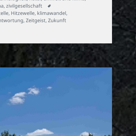
Schlagwörter
ma
,
zivilgesellschaft
elle
,
Hitzewelle
,
klimawandel
,
ntwortung
,
Zeitgeist
,
Zukunft
enbäumchen und die Hitze – Teil II