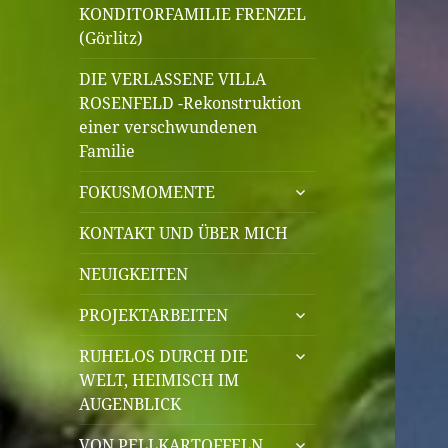
KONDITORFAMILIE FRENZEL
(Görlitz)
DIE VERLASSENE VILLA
ROSENFELD -Rekonstruktion
einer verschwundenen
Familie
untermenü
FOKUSMOMENTE
öffnen
KONTAKT UND ÜBER MICH
NEUIGKEITEN
untermenü
PROJEKTARBEITEN
öffnen
untermenü
RUHELOS DURCH DIE
öffnen
WELT, HEIMISCH IM
AUGENBLICK
untermenü
VON PELLKARTOFFELN