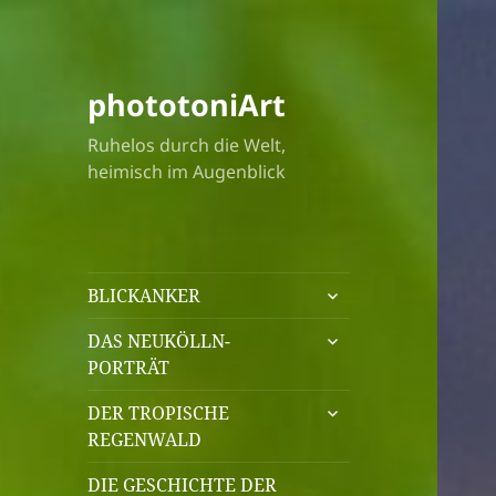
phototoniArt
Ruhelos durch die Welt,
heimisch im Augenblick
untermenü
BLICKANKER
öffnen
untermenü
DAS NEUKÖLLN-
öffnen
PORTRÄT
untermenü
DER TROPISCHE
öffnen
REGENWALD
DIE GESCHICHTE DER