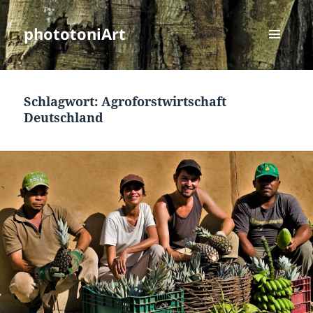
phototoniArt
MENÜ
UND
WIDGETS
Schlagwort:
Agroforstwirtschaft
Deutschland