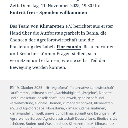
Zeit:
Dienstag, 11. November 2025, 19:30 Uhr
Eintritt frei – Spenden willkommen
Das Team von Klimaretten e.V. berichtet aus erster
Hand über die Aufforstungsarbeit in Bahia, die
Chancen der Agroforstwirtschaft und die
Entstehung des Labels
Florestania
. Besucherinnen
und Besucher können Fragen stellen, sich
vernetzen und erfahren, wie sie selbst Teil der
Bewegung werden können.
Veröffentlicht
Kategorien
19. Oktober 2025
"Agroforst", "alternative Landwirtschaft",
am
"aufforsten"
,
„Klimaschutz“, „Nachhaltigkeit“, „Projekte“
,
Debatte
und Klimaschutz
,
gesellschaft und umwelt
,
gesellschaft und
verantwortung
,
Globale Themen
,
klimagerechtigkeit
,
Klimaretten
e.V. und Agroforstlabel Florestania
,
klimaschutzmaßnahmen
,
Schlag
klimawandel
,
umwelt
,
umwelt und klima
,
zukunft und lösungen
Agrarwende Europa
,
Agroforstwirtschaft Deutschland
,
Biodiversität
schützen
,
Boden- und Wasserschutz
,
Klimaretten e.V.
,
Klimaschutz