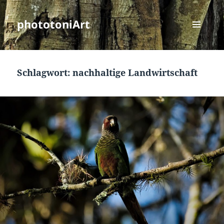
phototoniArt
MENÜ
UND
WIDGETS
Schlagwort:
nachhaltige Landwirtschaft