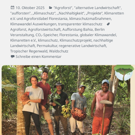
Veröffentlicht
Kategorien
10. Oktober 2025
"Agroforst", "alternative Landwirtschaft",
am
"aufforsten"
,
„Klimaschutz“, „Nachhaltigkeit“, „Projekte“
,
Klimaretten
e.V. und Agroforstlabel Florestania
,
klimaschutzmaßnahmen
,
Schlagwörter
Klimawandel Auswirkungen
,
transparenter klimaschutz
Agroforst
,
Agroforstwirtschaft
,
Aufforstung Bahia
,
Berlin
Veranstaltung
,
CO₂-Speicher
,
Florestania
,
globaler Klimawandel
,
Klimaretten e.V.
,
klimaschutz
,
Klimaschutzprojekt
,
nachhaltige
Landwirtschaft
,
Permakultur
,
regenerative Landwirtschaft
,
Tropischer Regenwald
,
Waldschutz
zu Warum ein Aufforstungsprojekt in Bahia 
Schreibe einen Kommentar