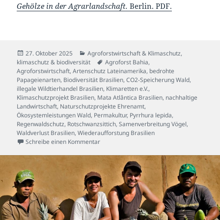
Gehölze in der Agrarlandschaft.
Berlin. PDF.
Veröffentlicht
Kategorien
27. Oktober 2025
Agroforstwirtschaft & Klimaschutz
,
am
Schlagwörter
klimaschutz & biodiversität
Agroforst Bahia
,
Agroforstwirtschaft
,
Artenschutz Lateinamerika
,
bedrohte
Papageienarten
,
Biodiversität Brasilien
,
CO2-Speicherung Wald
,
illegale Wildtierhandel Brasilien
,
Klimaretten e.V.
,
Klimaschutzprojekt Brasilien
,
Mata Atlântica Brasilien
,
nachhaltige
Landwirtschaft
,
Naturschutzprojekte Ehrenamt
,
Ökosystemleistungen Wald
,
Permakultur
,
Pyrrhura lepida
,
Regenwaldschutz
,
Rotschwanzsittich
,
Samenverbreitung Vögel
,
Waldverlust Brasilien
,
Wiederaufforstung Brasilien
zu Warum ein kleiner Papagei zum Klimaschüt
Schreibe einen Kommentar