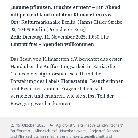
„Bäume pflanzen, Früchte ernten“ – Ein Abend
mit peaceof.land und dem Klimaretten e.V.
Ort:
Kulturmarkthalle Berlin, Hanns-Eisler-Straße
93, 10409 Berlin (Prenzlauer Berg)
Zeit:
Dienstag, 11. November 2025, 19:30 Uhr
Eintritt frei – Spenden willkommen
Das Team von Klimaretten e.V. berichtet aus erster
Hand über die Aufforstungsarbeit in Bahia, die
Chancen der Agroforstwirtschaft und die
Entstehung des Labels
Florestania
. Besucherinnen
und Besucher können Fragen stellen, sich
vernetzen und erfahren, wie sie selbst Teil der
Bewegung werden können.
Veröffentlicht
Kategorien
19. Oktober 2025
"Agroforst", "alternative Landwirtschaft",
am
"aufforsten"
,
„Klimaschutz“, „Nachhaltigkeit“, „Projekte“
,
Debatte
und Klimaschutz
,
gesellschaft und umwelt
,
gesellschaft und