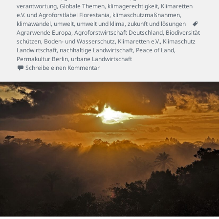
verantwortung
,
Globale Themen
,
klimagerechtigkeit
,
Klimaretten
e.V. und Agroforstlabel Florestania
,
klimaschutzmaßnahmen
,
Schlag
klimawandel
,
umwelt
,
umwelt und klima
,
zukunft und lösungen
Agrarwende Europa
,
Agroforstwirtschaft Deutschland
,
Biodiversität
schützen
,
Boden- und Wasserschutz
,
Klimaretten e.V.
,
Klimaschutz
Landwirtschaft
,
nachhaltige Landwirtschaft
,
Peace of Land
,
Permakultur Berlin
,
urbane Landwirtschaft
zu Wie Klimaretten-Selbermachen und Peace
Schreibe einen Kommentar