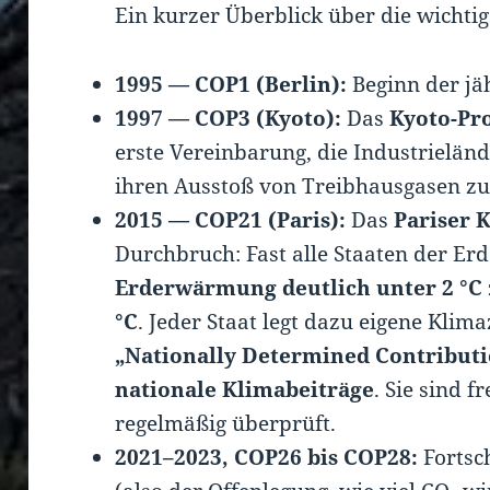
Ein kurzer Überblick über die wichti
1995 — COP1 (Berlin):
Beginn der jä
1997 — COP3 (Kyoto):
Das
Kyoto-Pr
erste Vereinbarung, die Industrielän
ihren Ausstoß von Treibhausgasen zu
2015 — COP21 (Paris):
Das
Pariser
Durchbruch: Fast alle Staaten der Erde
Erderwärmung deutlich unter 2 °C
°C
. Jeder Staat legt dazu eigene Klima
„Nationally Determined Contribut
nationale Klimabeiträge
. Sie sind f
regelmäßig überprüft.
2021–2023, COP26 bis COP28:
Fortsch