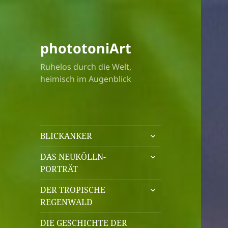
phototoniArt
Ruhelos durch die Welt,
heimisch im Augenblick
untermenü
BLICKANKER
öffnen
untermenü
DAS NEUKÖLLN-
öffnen
PORTRÄT
untermenü
DER TROPISCHE
öffnen
REGENWALD
DIE GESCHICHTE DER