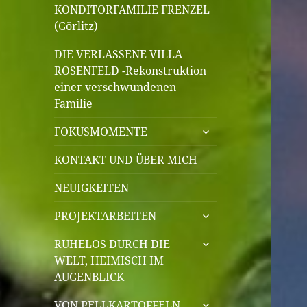
KONDITORFAMILIE FRENZEL
(Görlitz)
DIE VERLASSENE VILLA
ROSENFELD -Rekonstruktion
einer verschwundenen
Familie
untermenü
FOKUSMOMENTE
öffnen
KONTAKT UND ÜBER MICH
NEUIGKEITEN
untermenü
PROJEKTARBEITEN
öffnen
untermenü
RUHELOS DURCH DIE
öffnen
WELT, HEIMISCH IM
AUGENBLICK
untermenü
VON PELLKARTOFFELN