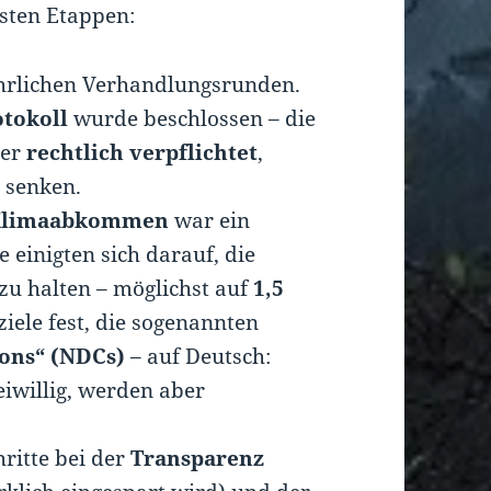
gsten Etappen:
hrlichen Verhandlungsrunden.
otokoll
wurde beschlossen – die
der
rechtlich verpflichtet
,
 senken.
 Klimaabkommen
war ein
 einigten sich darauf, die
zu halten – möglichst auf
1,5
ziele fest, die sogenannten
ions“ (NDCs)
– auf Deutsch:
reiwillig, werden aber
ritte bei der
Transparenz