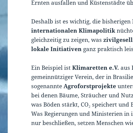
Ernten ausfallen und Küstenstädte üb
Deshalb ist es wichtig, die bisherigen
internationalen Klimapolitik
nüchte
gleichzeitig zu zeigen, was
zivilgese
lokale Initiativen
ganz praktisch lei
Ein Beispiel ist
Klimaretten e.V.
aus K
gemeinnütziger Verein, der in Brasil
sogenannte
Agroforstprojekte
unter
bei denen Bäume, Sträucher und Nut
was Böden stärkt, CO₂ speichert und B
Was Regierungen und Ministerien in 
nur beschließen, setzen Menschen wie