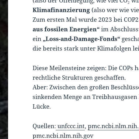
(also der Offenlegung, wie viel CO₂ w
Klimafinanzierung
(also wer wie vie
Zum ersten Mal wurde 2023 bei COP28
aus fossilen Energien“
im Abschluss
ein
„Loss-and-Damage-Fonds“
gescha
die bereits stark unter Klimafolgen le
Diese Meilensteine zeigen: Die COPs h
rechtliche Strukturen geschaffen.
Aber: Zwischen den großen Beschlüsse
sinkenden Menge an Treibhausgasen l
Lücke.
Quellen:
unfccc.int
,
pmc.ncbi.nlm.nih
pmc.ncbi.nlm.nih.gov