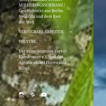
öffnen
MIT HERINGSSCHWANZ /
Geschichte(n) aus Berlin-
Neukölln und dem Rest
der Welt
untermenü
VERFÜGBARE ARBEITEN
öffnen
YOUTUBE
Der gemeinnützige Verein
Klimaretten e.V. und das
Agroforstlabel Florestania
(blog)
Instagram
Pinterest
YouTube