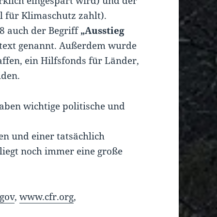
irklich eingespart wird) und der
l für Klimaschutz zahlt).
 auch der Begriff
„Ausstieg
text genannt. Außerdem wurde
ffen, ein Hilfsfonds für Länder,
iden.
aben wichtige politische und
n und einer tatsächlich
iegt noch immer eine große
.gov
,
www.cfr.org
,