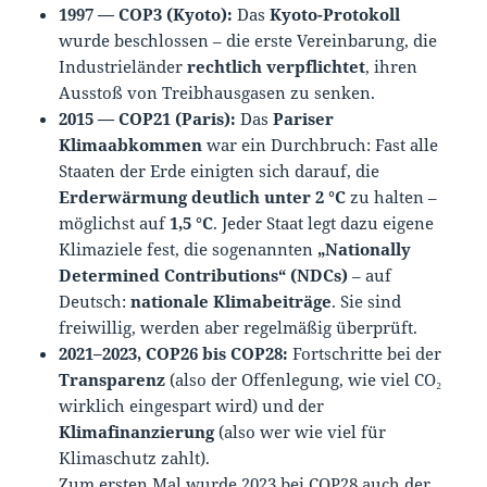
1997 — COP3 (Kyoto):
Das
Kyoto-Protokoll
wurde beschlossen – die erste Vereinbarung, die
Industrieländer
rechtlich verpflichtet
, ihren
Ausstoß von Treibhausgasen zu senken.
2015 — COP21 (Paris):
Das
Pariser
Klimaabkommen
war ein Durchbruch: Fast alle
Staaten der Erde einigten sich darauf, die
Erderwärmung deutlich unter 2 °C
zu halten –
möglichst auf
1,5 °C
. Jeder Staat legt dazu eigene
Klimaziele fest, die sogenannten
„Nationally
Determined Contributions“ (NDCs)
– auf
Deutsch:
nationale Klimabeiträge
. Sie sind
freiwillig, werden aber regelmäßig überprüft.
2021–2023, COP26 bis COP28:
Fortschritte bei der
Transparenz
(also der Offenlegung, wie viel CO₂
wirklich eingespart wird) und der
Klimafinanzierung
(also wer wie viel für
Klimaschutz zahlt).
Zum ersten Mal wurde 2023 bei COP28 auch der