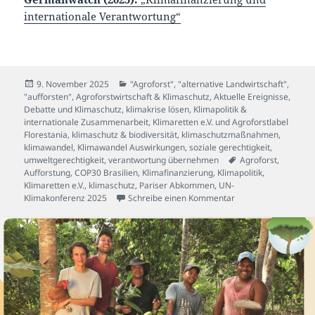
internationale Verantwortung“
Veröffentlicht
Kategorien
9. November 2025
"Agroforst", "alternative Landwirtschaft",
am
"aufforsten"
,
Agroforstwirtschaft & Klimaschutz
,
Aktuelle Ereignisse
,
Debatte und Klimaschutz
,
klimakrise lösen
,
Klimapolitik &
internationale Zusammenarbeit
,
Klimaretten e.V. und Agroforstlabel
Florestania
,
klimaschutz & biodiversität
,
klimaschutzmaßnahmen
,
klimawandel
,
Klimawandel Auswirkungen
,
soziale gerechtigkeit
,
Schlagwörter
umweltgerechtigkeit
,
verantwortung übernehmen
Agroforst
,
Aufforstung
,
COP30 Brasilien
,
Klimafinanzierung
,
Klimapolitik
,
Klimaretten e.V.
,
klimaschutz
,
Pariser Abkommen
,
UN-
zu Was die COP30 in
Klimakonferenz 2025
Schreibe einen Kommentar