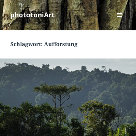
phototoniArt
MENÜ
UND
WIDGETS
Schlagwort:
Aufforstung